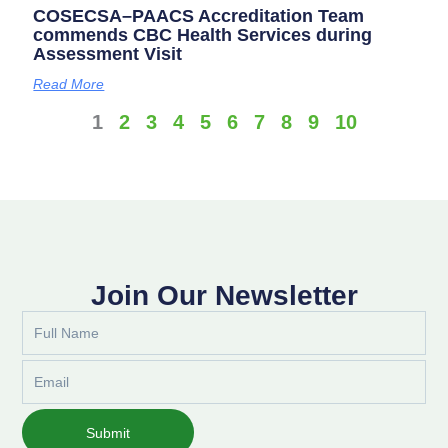
COSECSA–PAACS Accreditation Team
commends CBC Health Services during
Assessment Visit
Read More
1
2
3
4
5
6
7
8
9
10
Join Our Newsletter
Full
Name
Email
Submit