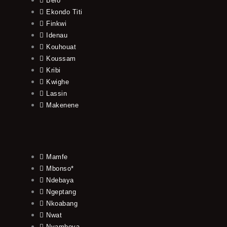
Belo
Ekondo Titi
Finkwi
Idenau
Kouhouat
Koussam
Kribi
Kwighe
Lassin
Makenene
Mamfe
Mbonso*
Ndebaya
Ngeptang
Nkoabang
Nwat
Nyamboya